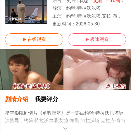
语言：
英语
状态：
更新至HD/高清
-
导演：
约翰·特拉沃尔塔
主演：
约翰·特拉沃尔塔,艾拉·布勒·特拉沃塔,克拉克·肖特韦尔,凯莉·埃维斯顿-奎内特
更新至HD
更新时间：
2026-05-30
在线观看
极速观看


剧情介绍
我要评分
星空影院剧情片《单程夜航》是一部由约翰·特拉沃尔塔导
演执导，约翰·特拉沃尔塔,艾拉·布勒·特拉沃塔,克拉克·肖特
韦尔,凯莉·埃维斯顿-奎内特,奥尔加·霍夫曼,凯莉·B·埃维斯
