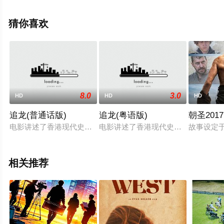
顿,Miles·McMahon,Samuel·P.·Espinoza等演员精彩演绎的
美国电影，手机免费观看高清无删减完整版电影大全就上
猜你喜欢
星空电影网，更多相关信息可移步至豆瓣电影、电视猫或
剧情网等平台了解。
8.0
3.0
HD
HD
HD
追龙(普通话版)
追龙(粤语版)
朝圣2017
电影讲述了香港现代史上两大著名狠角色大毒枭跛豪（甄子丹饰
电影讲述了香港现代史上两大著名狠
故事设定
相关推荐