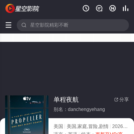






单程夜航
分享

别名：danchengyehang
美国
美国,家庭,冒险,剧情
2026
1.0