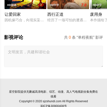
6.0
7.0
HD国语
HD中字
HD中字
让爱回家
西行正道
废用身
因机缘巧合，向现实妥协的导演朱达仁萌生拍一部《河南人在北
经历了一场可怕的遭遇后，一位小镇
本作描绘
影视评论
共
0
条 “单程夜航” 影评
星空影院
提供无删减高清电影、综艺、动漫、高人气电视剧全集免费在
线看
Copyright © 2020 sjzshundi.com All Rights Reserved
滇ICP备30900408号