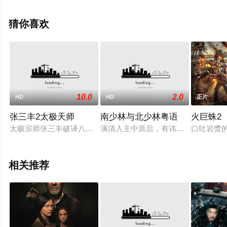
影网，更多相关信息可移步至豆瓣电影、电视猫或剧情网
等平台了解。
猜你喜欢
10.0
2.0
HD
HD
正片
张三丰2太极天师
南少林与北少林粤语
火巨蛛2
太极宗师张三丰破译八级玄盒，大破无疆心法神功进而扫除武林
满清入主中原后，有讳于汉族民众以
口吐岩漿
相关推荐