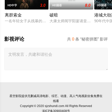
3.0
8.0
HD中字
HD国语
HD国语
离群索金
破暗
港城大劫
一名年轻女子从残暴的亡命团伙手中劫走了一批黄金，一路逃到
大康太师闻宇阳宴请皇上义子神策府
90年代
影视评论
共
0
条 “秘密拼图” 影评
星空影院
提供无删减高清电影、综艺、动漫、高人气电视剧全集免费在
线看
Copyright © 2020 sjzshundi.com All Rights Reserved
滇ICP备30900408号