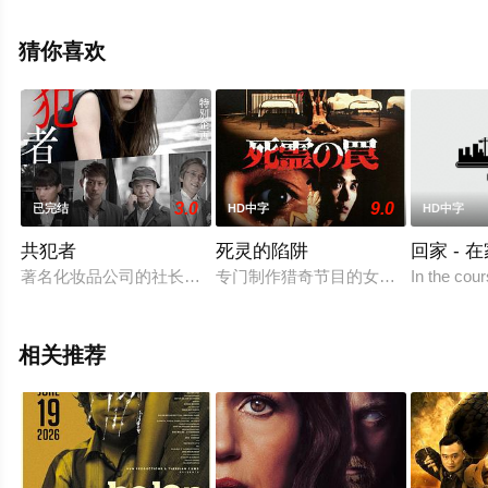
就上星空电影网，更多相关信息可移步至豆瓣电影、电视
猫或剧情网等平台了解。
猜你喜欢
3.0
9.0
已完结
HD中字
HD中字
共犯者
死灵的陷阱
回家 - 
著名化妆品公司的社长美轮（观月亚里莎 饰）有着不为人知的过
专门制作猎奇节目的女主持人名美（
In the cou
相关推荐