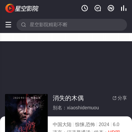






消失的木偶
分享

别名：xiaoshidemuou
中国大陆
惊悚,恐怖
2024
6.0