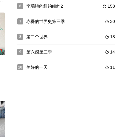
亲，从第一次见面开始，脑停止的情况就接连不断。在如此异想天开的
李瑞镇的纽约纽约2
158
6

赤裸的世界史第三季
30
7

第二个世界
18
8

0
第六感第三季
14
9

美好的一天
11
10

日常观察真人秀，讲述了长期独自生活的个性很强的同龄单身们同屋