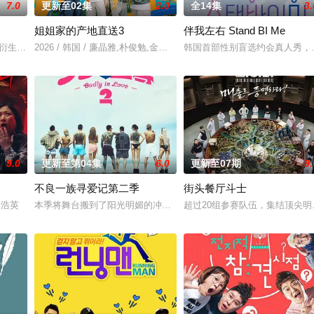
7.0
更新至02集
2.0
全14集
3.
姐姐家的产地直送3
伴我左右 Stand BI Me
厅》衍生综艺
2026 / 韩国 / 廉晶雅,朴俊勉,金珍荣
韩国首部性别盲选约会真人秀，
9.0
更新至第04集
6.0
更新至07期
9.
不良一族寻爱记第二季
街头餐厅斗士
破天荒集结，同场大玩推理游戏
,金浩英
本季将舞台搬到了阳光明媚的冲绳，来自日本各地的暴走族与不良男
超过20组参赛队伍，集结顶尖