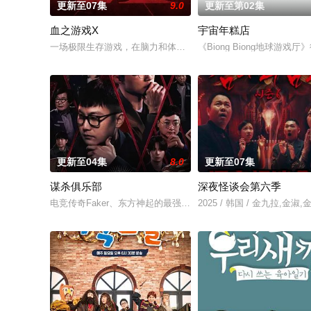
更新至07集
9.0
更新至第02集
血之游戏X
宇宙年糕店
一场极限生存游戏，在脑力和体力最强的玩家之间回归团战。
《Biong Biong地球游戏
更新至04集
8.0
更新至07集
谋杀俱乐部
深夜怪谈会第六季
电竞传奇Faker、东方神起的最强昌珉、TXT的杋圭等神级阵容
2025 / 韩国 / 金九拉,金淑