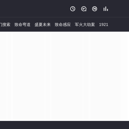




门搜索
致命弯道
盛夏未来
致命感应
军火大劫案
1921