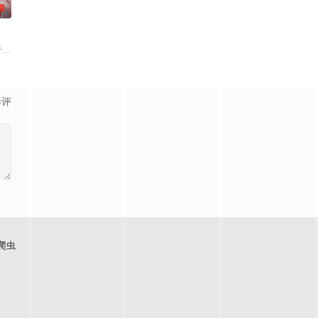
0
版块，是韩国著名主持
2017年11月29日与30日，试播的全新综艺节目，由李英
影评
爬虫