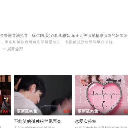
金鲁恩导演执导，徐仁国,姜汉娜,李恩智,车正元等演员精彩演绎的韩国综
网，更多相关信息可移步至豆瓣综艺、电视猫或剧情网等平台了解。
展开全部

9.0
更新至06集
8.0
更新至05集
2.
不能笑的孤独粉丝见面会
恋爱实验室