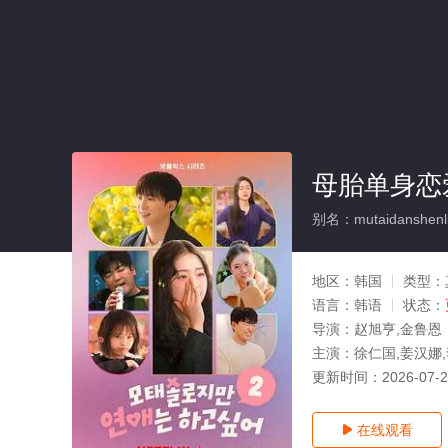
母胎单身恋
别名：mutaidanshenli
地区：
韩国
类型：
语言：
韩语
状态：
导演：
赵旭亨,金鲁恩
主演：
徐仁国,姜汉娜
更新时间：
2026-07-
在线观看
