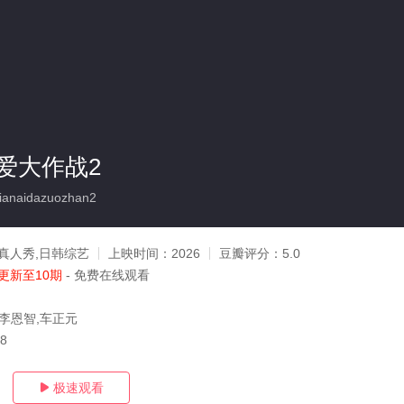
爱大作战2
anaidazuozhan2
真人秀,日韩综艺
上映时间：
2026
豆瓣评分：
5.0
更新至10期
- 免费在线观看
,李恩智,车正元
28
极速观看
