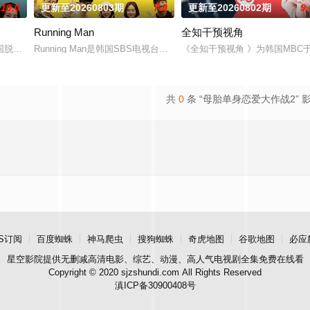
10.0
更新至20260803期
7.0
更新至20260802期
9.
Running Man
全知干预视角
节之一。标榜真实野生道路
国脱口秀节目。节目主要关注家长与孩子之间的问题。你对孩子了解多少？
Running Man是韩国SBS电视台周末娱乐节目《星期天真好》新的
《全知干预视角 》为韩国MBC于
共
0
条 “母胎单身恋爱大作战2” 
S订阅
百度蜘蛛
神马爬虫
搜狗蜘蛛
奇虎地图
谷歌地图
必应
星空影院
提供无删减高清电影、综艺、动漫、高人气电视剧全集免费在线看
Copyright © 2020 sjzshundi.com All Rights Reserved
滇ICP备30900408号