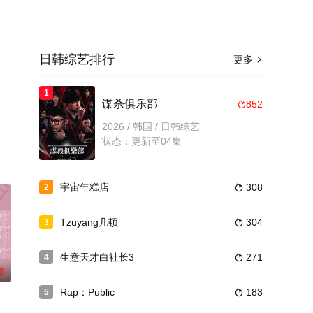
日韩综艺排行
更多

1
谋杀俱乐部
852

2026 / 韩国 / 日韩综艺
状态：更新至04集
宇宙年糕店
308
2

Tzuyang几顿
304
3

生意天才白社长3
271
4

0
Rap：Public
183
5
