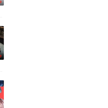
0
展现多样爱情的可能性。 他爱她，他爱他，她爱她。 是兄弟，是姐
0
女齐聚新学校。他们将带着各自复
明星主厨与尚未被发掘的料理高手！在美食与料理节目泛滥的时代，2