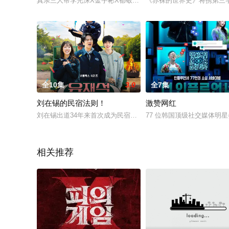
真亲三人帮李光洙X金宇彬X都敬秀的纯度100%墨西哥自由旅行。
《赤裸的世界史》将携第三季
全10集
3.0
全7集
刘在锡的民宿法则！
激赞网红
刘在锡出道34年来首次成为民宿老板。
77 位韩国顶级社交媒体明
相关推荐