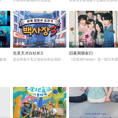
，在2022年1月4日（周二）晚8时40分（韩国时间）以更多世界
不能笑的孤独粉丝见面会。
单身男女参加超乎想象的荒唐相
7.0
全8集
1.0
全10集
6.
生意天才白社长3
旧基洞朋友们
星参加各种挑战，测试他们的吸睛能力。最后的获胜者将获得“终极网红
是在韩食不毛之地创业和运营的白钟元的饭生意挑战记。
《旧基洞Friends》是一部