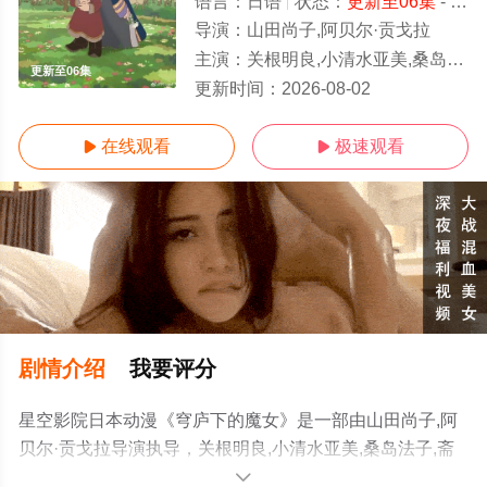
语言：
日语
状态：
更新至06集
- 免费在线观看
导演：
山田尚子,阿贝尔·贡戈拉
主演：
关根明良,小清水亚美,桑岛法子,斋藤润,下野纮,铃木崚汰,入野自由,浪川大辅,野
更新至06集
更新时间：
2026-08-02
在线观看
极速观看


剧情介绍
我要评分
星空影院日本动漫《穹庐下的魔女》是一部由山田尚子,阿
贝尔·贡戈拉导演执导，关根明良,小清水亚美,桑岛法子,斋
藤润,下野纮,铃木崚汰,入野自由,浪川大辅,野岛健儿等演员
