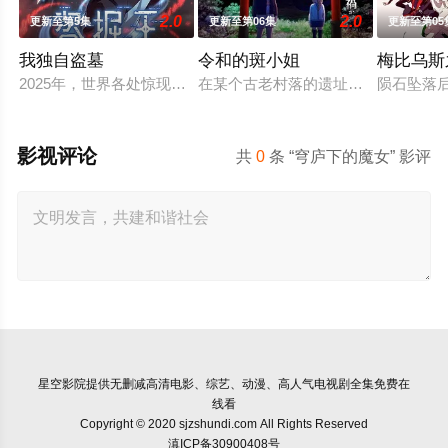
2.0
2.0
更新至第5集
更新至第06集
更新至第05
我独自盗墓
令和的斑小姐
梅比乌斯
2025年，世界各处惊现古墓，获得墓中“宝物”之人便能获得先
在某个古老村落的遗址深处，那一片禁
陨石坠落
影视评论
共
0
条 “穹庐下的魔女” 影评
星空影院
提供无删减高清电影、综艺、动漫、高人气电视剧全集免费在
线看
Copyright © 2020 sjzshundi.com All Rights Reserved
滇ICP备30900408号