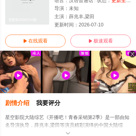
语言：
汉语普通话
状态：
更新至20260710期
导演：
未知
主演：
薛兆丰,梁田
更新至20260710期
更新时间：
2026-07-10
在线观看
极速观看


剧情介绍
我要评分
星空影院大陆综艺《开播吧！青春采销第2季》是一部由知
名导演执导，薛兆丰,梁田等演员精彩演绎的中国大陆综
艺，手机免费观看高清无删减完整版综艺节目就上星空电
