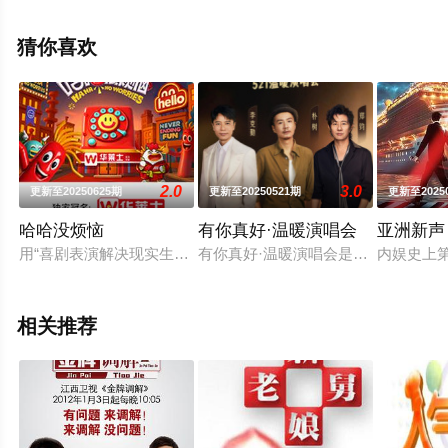
影网，更多相关信息可移步至豆瓣综艺、电视猫或剧情网
等平台了解。
猜你喜欢
2.0
3.0
更新至20250625期
更新至20250521期
更新至2025
哈哈没烦恼
有你真好·温暖演唱会
亚洲新声
用“喜剧表演解决现实生活烦恼”的实验型解压综艺。节目由大张伟
有你真好·温暖演唱会是江苏卫视重
内娱史上
相关推荐