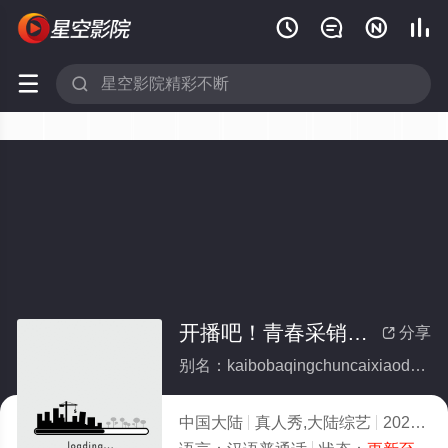






开播吧！青春采销第2季
分享

别名：kaibobaqingchuncaixiaodi2ji
中国大陆
真人秀,大陆综艺
2026
8.