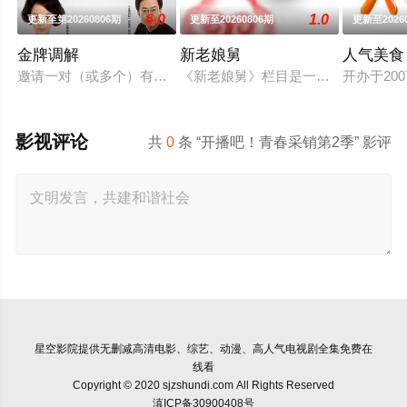
6.0
1.0
更新至第20260806期
更新至20260806期
更新至2026
金牌调解
新老娘舅
人气美食
邀请一对（或多个）有矛盾的当事人进入演播室，主持人和人民
《新老娘舅》栏目是一档全国首创的
开办于2
影视评论
共
0
条 “开播吧！青春采销第2季” 影评
星空影院
提供无删减高清电影、综艺、动漫、高人气电视剧全集免费在
线看
Copyright © 2020 sjzshundi.com All Rights Reserved
滇ICP备30900408号