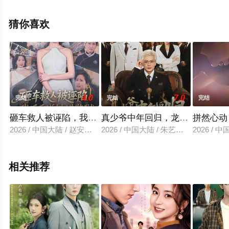
看高清无删减完整版电视剧全集就上星空电影网，更多相
关信息可移步至豆瓣电视剧、电视猫或剧情网等平台了
猜你喜欢
解。
4.0
7.0
完结
完结
完结
砸车救人被诬陷，我反手送她进监狱
真少爷中年回归，龙凤崽替爹争
拼然心动
2026 / 中国大陆 / 赵安第＆火鑫
2026 / 中国大陆 / 朱艺莉＆李萌
2026 /
相关推荐