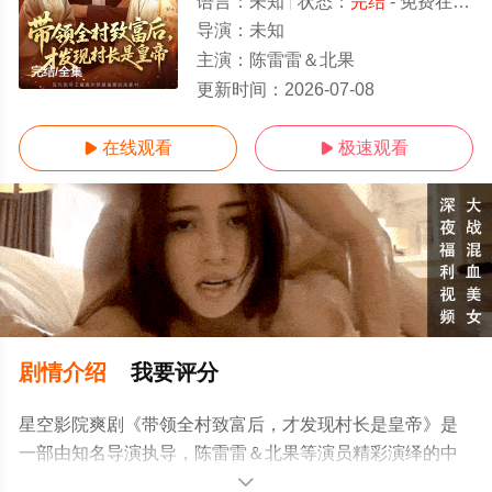
语言：
未知
状态：
完结
- 免费在线观看
导演：
未知
主演：
陈雷雷＆北果
完结/全集
更新时间：
2026-07-08
在线观看
极速观看


剧情介绍
我要评分
星空影院爽剧《带领全村致富后，才发现村长是皇帝》是
一部由知名导演执导，陈雷雷＆北果等演员精彩演绎的中
国大陆电视剧，大结局剧情已揭晓（完结），手机免费观
