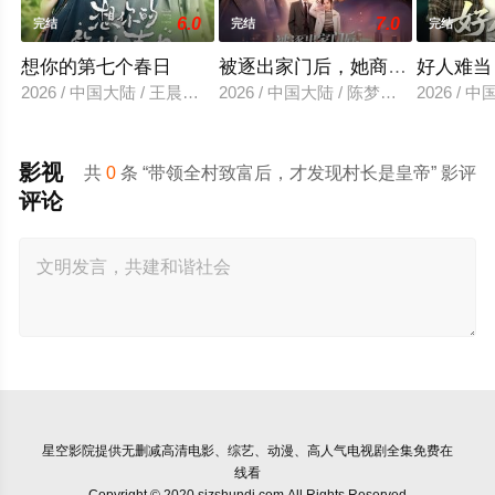
6.0
7.0
完结
完结
完结
想你的第七个春日
被逐出家门后，她商界封神
好人难当
2026 / 中国大陆 / 王晨鹏＆卢鹿鹿
2026 / 中国大陆 / 陈梦希＆傅邦奇
2026 / 
影视
共
0
条 “带领全村致富后，才发现村长是皇帝” 影评
评论
星空影院
提供无删减高清电影、综艺、动漫、高人气电视剧全集免费在
线看
Copyright © 2020 sjzshundi.com All Rights Reserved