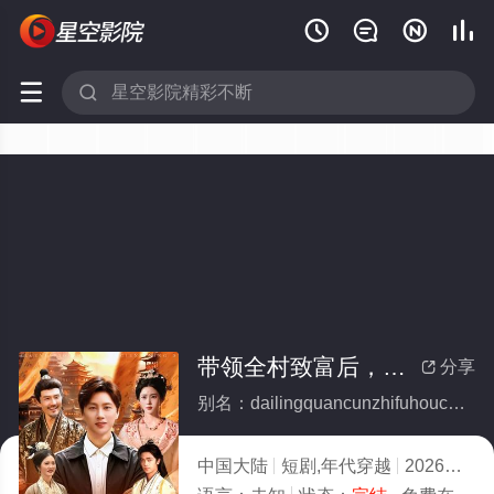






带领全村致富后，才发现村长是皇帝(全集)
分享

别名：dailingquancunzhifuhoucaifaxiancunchangshihuangdi
中国大陆
短剧,年代穿越
2026
5.0