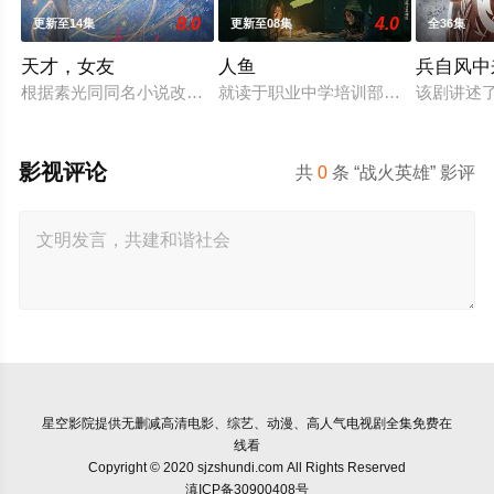
8.0
4.0
更新至14集
更新至08集
全36集
天才，女友
人鱼
兵自风中
根据素光同同名小说改编。江逾白长大以后，林知夏忽然对他说：
就读于职业中学培训部的花季女生苏
该剧讲述
影视评论
共
0
条 “战火英雄” 影评
星空影院
提供无删减高清电影、综艺、动漫、高人气电视剧全集免费在
线看
Copyright © 2020 sjzshundi.com All Rights Reserved
滇ICP备30900408号