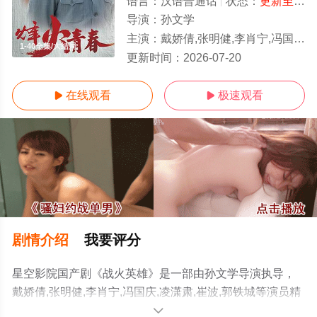
语言：
汉语普通话
状态：
更新至32集
导演：
孙文学
主演：
戴娇倩,张明健,李肖宁,冯国庆,凌潇肃,崔波,郭铁城
1-40全集/大结局
更新时间：
2026-07-20
在线观看
极速观看


剧情介绍
我要评分
星空影院国产剧《战火英雄》是一部由孙文学导演执导，
戴娇倩,张明健,李肖宁,冯国庆,凌潇肃,崔波,郭铁城等演员精
彩演绎的中国大陆电视剧，大结局剧情已揭晓（1-40全
