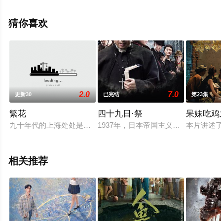
集），手机免费观看高清无删减完整版电视剧全集就上星
空电影网，更多相关信息可移步至豆瓣电视剧、电视猫或
猜你喜欢
剧情网等平台了解。
2.0
7.0
更新30
已完结
第23集
繁花
四十九日·祭
呆妹吃鸡
九十年代的上海处处是机遇与希望。青年阿宝（胡歌饰）凭借改
1937年，日本帝国主义的铁蹄蹂躏
本片讲述
相关推荐