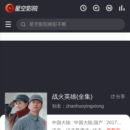






战火英雄(全集)
分享

别名：zhanhuoyingxiong
中国大陆
中国大陆,国产
2017
6.0