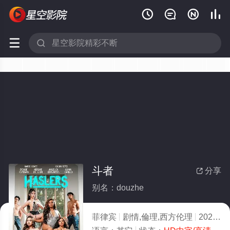






斗者
分享

别名：douzhe
菲律宾
剧情,倫理,西方伦理
2023
9