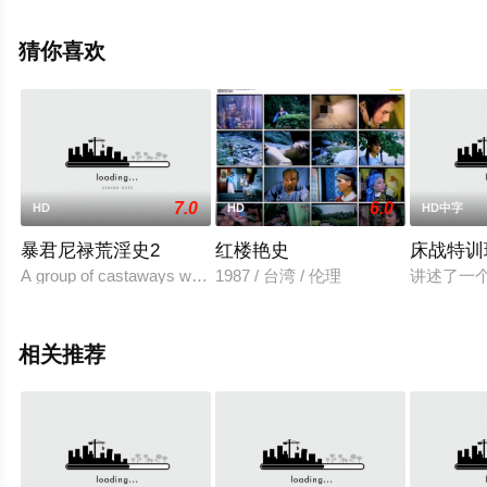
万,Calvin,Reyes,Marco,Gomez,Alvaro,Oteyza,Elmo,Elarmo,Jr
等演员精彩演绎的菲律宾电影，手机免费观看高清无删减
猜你喜欢
完整版电影大全就上星空电影网，更多相关信息可移步至
豆瓣电影、电视猫或剧情网等平台了解。
7.0
6.0
HD
HD
HD中字
暴君尼禄荒淫史2
红楼艳史
床战特训
A group of castaways wash ashore on a deserte
1987 / 台湾 / 伦理
讲述了一个
相关推荐