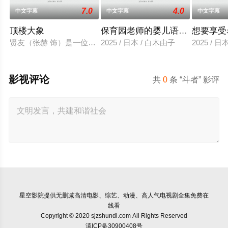
7.0
4.0
中文字幕
中文字幕
中文字幕
顶楼大象
保育园老师的婴儿语让人超兴奋
想要享受
贤友（张赫 饰）是一位小有名气的作家，自从被前女友无故抛弃
2025 / 日本 / 白木由子
2025 / 
影视评论
共
0
条 “斗者” 影评
星空影院
提供无删减高清电影、综艺、动漫、高人气电视剧全集免费在
线看
Copyright © 2020 sjzshundi.com All Rights Reserved
滇ICP备30900408号