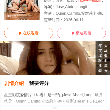
语言：
其它
状态：
HD中字/高清
- 免费在线观看
导演：
Jose,Abdel,Langit
主演：
Quinn,Carrillo,安杰莉卡·塞万提斯,Hershie,De,Leon
HD中字
更新时间：
2026-06-11
在线观看
极速观看


剧情介绍
我要评分
星空影院爱情片《斗者》是一部由Jose,Abdel,Langit导演
执导，Quinn,Carrillo,安杰莉卡·塞万提斯,Hershie,De,Leon,
丹尼斯·埃斯特
