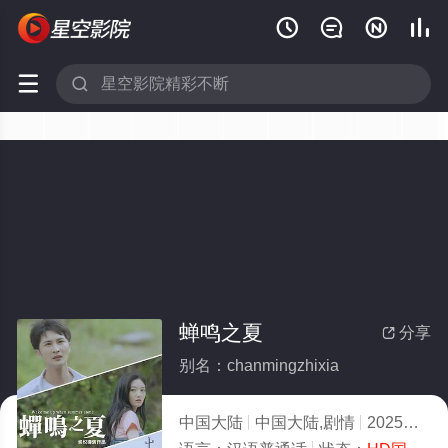






蝉鸣之夏
分享

别名：chanmingzhixia
中国大陆
中国大陆,剧情
2025
2.0