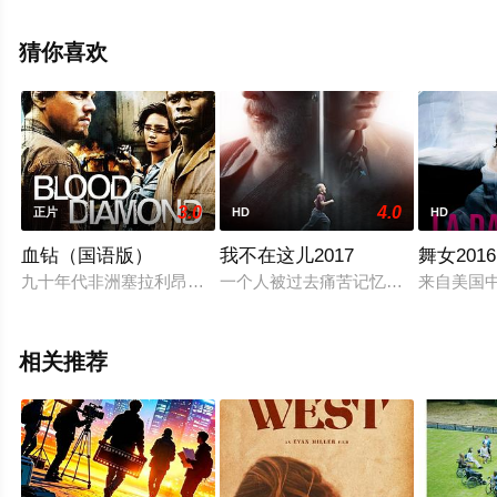
版电影大全就上星空电影网，更多相关信息可移步至豆瓣
电影、电视猫或剧情网等平台了解。
猜你喜欢
3.0
4.0
正片
HD
HD
血钻（国语版）
我不在这儿2017
舞女2016
九十年代非洲塞拉利昂，连连战火使这片土地饱受摧残，非法钻
一个人被过去痛苦记忆折磨的男人，
来自美国
相关推荐