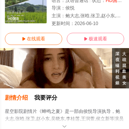
语言：
汉语普通话
状态：
HD国语/高清
导演：
侯悦
主演：
鲍大志,张晗,张卫,赵小东,吴晓东,李桂莲,王润萱,侯立新
HD国语
更新时间：
2026-06-10
在线观看
极速观看


剧情介绍
我要评分
星空影院剧情片《蝉鸣之夏》是一部由侯悦导演执导，鲍
大志,张晗,张卫,赵小东,吴晓东,李桂莲,王润萱,侯立新等演员
精彩演绎的中国大陆电影，手机免费观看高清无删减完整
