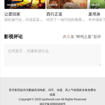
6.0
7.0
HD国语
HD中字
HD中字
让爱回家
西行正道
废用身
因机缘巧合，向现实妥协的导演朱达仁萌生拍一部《河南人在北
经历了一场可怕的遭遇后，一位小镇
本作描绘
影视评论
共
0
条 “蝉鸣之夏” 影评
星空影院
提供无删减高清电影、综艺、动漫、高人气电视剧全集免费在
线看
Copyright © 2020 sjzshundi.com All Rights Reserved
滇ICP备30900408号