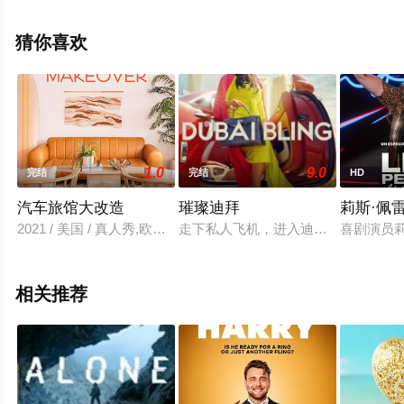
机免费观看高清无删减完整版综艺节目就上星空电影网，
更多相关信息可移步至豆瓣综艺、电视猫或剧情网等平台
猜你喜欢
了解。
1.0
9.0
完结
完结
HD
汽车旅馆大改造
璀璨迪拜
莉斯·佩
2021 / 美国 / 真人秀,欧美综艺
走下私人飞机，进入迪拜社交圈。在
喜剧演员
相关推荐