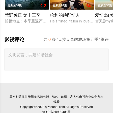
4.0
4.0
更新至06集
更新至07集
更新至33期
荒野独居 第十三季
哈利的绝配情人
爱情岛(
拍摄地点：本季重返严寒的北极圈，拍摄地位于加拿大西北地区阿克拉
He’s flirted, fallen in love, hooked up, 
暂无剧情
影视评论
共
0
条 “克拉克森的农场第五季” 影评
星空影院
提供无删减高清电影、综艺、动漫、高人气电视剧全集免费在
线看
Copyright © 2020 sjzshundi.com All Rights Reserved
滇ICP备30900408号