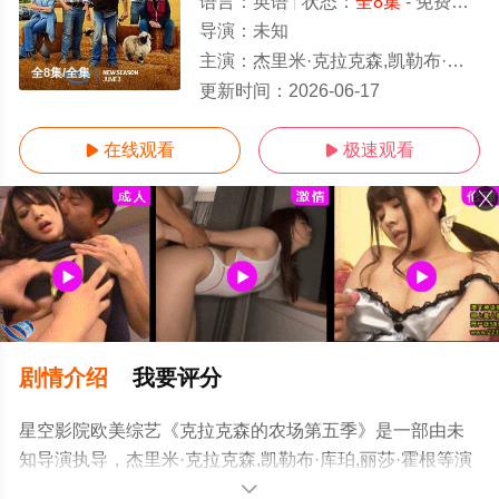
语言：
英语
状态：
全8集
- 免费在线观看
导演：
未知
主演：
杰里米·克拉克森,凯勒布·库珀,丽莎·霍根
全8集/全集
更新时间：
2026-06-17
在线观看
极速观看


剧情介绍
我要评分
星空影院欧美综艺《克拉克森的农场第五季》是一部由未
知导演执导，杰里米·克拉克森,凯勒布·库珀,丽莎·霍根等演
员精彩演绎的英国综艺，大结局剧情已揭晓（全8集），手
