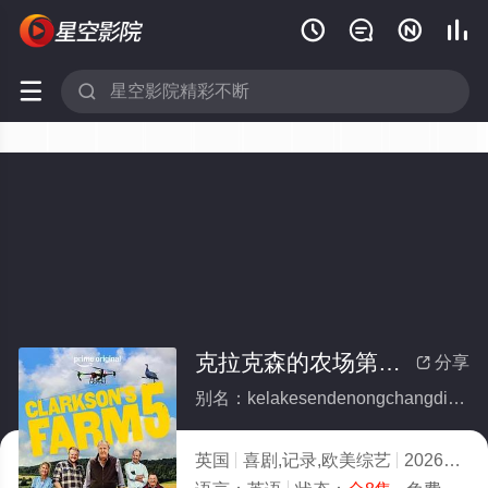






克拉克森的农场第五季(全集)
分享

别名：kelakesendenongchangdiwuji
英国
喜剧,记录,欧美综艺
2026
7.0