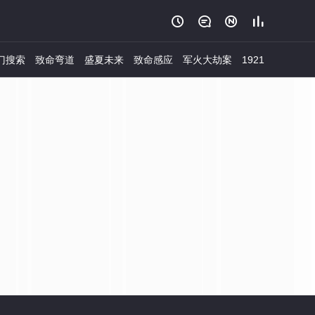




门搜索
致命弯道
盛夏未来
致命感应
军火大劫案
1921