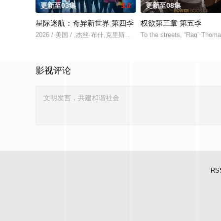
更新至03集
3.0
更新至08集
星际迷航：奇异新世界 第四季
权欲第三章 第五季
2026 / 美国 / ,杰丝·布什,克里斯蒂娜·钟,西莉亚·罗丝·古丁,阿德
To the streets, “Raq” Thoma
影视评论
RS