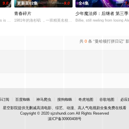
9.0
更新至02集
9.0
全4集
7.
青春碎片
少年魔法师：后继者 第三季
里安·霍姆斯,克里斯汀·霍恩,丹·让
s is cold, hard an
1981年的洛杉矶 ，一班精英名校的高中生原本过住灿烂生活，直至
Billie, still reeling from losing Al
共
0
条 “曼哈顿打拼日记” 
S订阅
百度蜘蛛
神马爬虫
搜狗蜘蛛
奇虎地图
谷歌地图
必应
星空影院
提供无删减高清电影、综艺、动漫、高人气电视剧全集免费在线看
Copyright © 2020 sjzshundi.com All Rights Reserved
滇ICP备30900408号