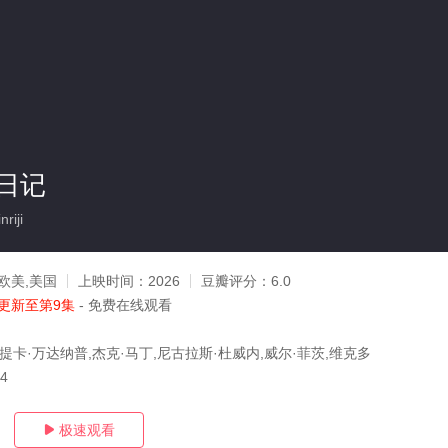
日记
iji
欧美,美国
上映时间：
2026
豆瓣评分：
6.0
更新至第9集
- 免费在线观看
提卡·万达纳普,杰克·马丁,尼古拉斯·杜威内,威尔·菲茨,维克多
24
极速观看
