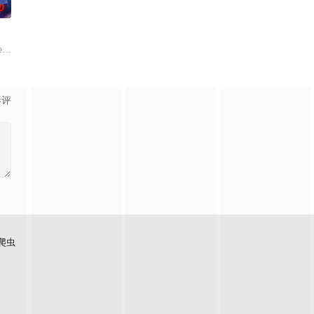
0
一位神秘转校生出现。与此同
ex at the
影评
爬虫