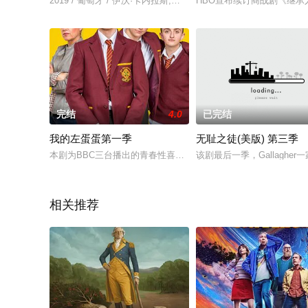
2019 / 葡萄牙 / 伊沃·卡内拉斯,阿德里亚诺·拉兹,何塞·阿方索·皮蒙特尔,M
HBO宣布续订商战剧《继承
完结
4.0
已完结
我的左蛋蛋第一季
无耻之徒(美版) 第三季
本剧为BBC三台播出的青春性喜剧，根据真实故事改编，讲述一
该剧最后一季，Gallagh
相关推荐