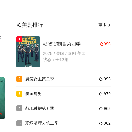
欧美剧排行
更多

克
1
动物管制官第四季
996

视剧
2025 / 美国 / 喜剧,美国
状态：全12集
男篮女主第二季
995
2

美国舞男
979
3

战地神探第五季
962
4

0
现场清理人第二季
962
5
