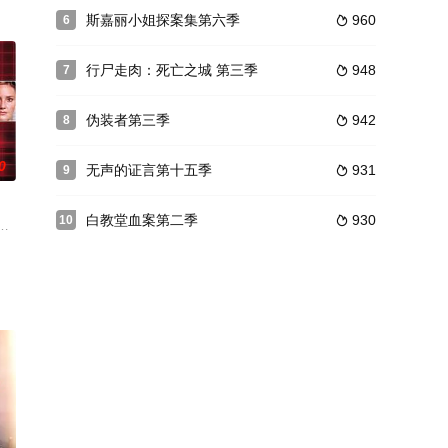
是超自然现象。她表示自己并非
斯嘉丽小姐探案集第六季
960
6

行尸走肉：死亡之城 第三季
948
7

伪装者第三季
942
8

0
无声的证言第十五季
931
9

白教堂血案第二季
930
10

室的故事，这里每天收治的都是需要急救的病人，每位医护人员都用自