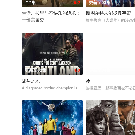
全7集
6.0
更新至03集
生活、拉里与不快乐的追求：
斯图尔特未能拯救宇宙
一部美国史
故事聚焦《大爆炸》的漫画
作为美国建国250周年的献礼，该剧以拉里·大卫标志性的冷幽默
更新至02集
4.0
更新至04集
战斗之地
冷
A disgraced boxing champion is released from
热尼亚因一起事故而被不公