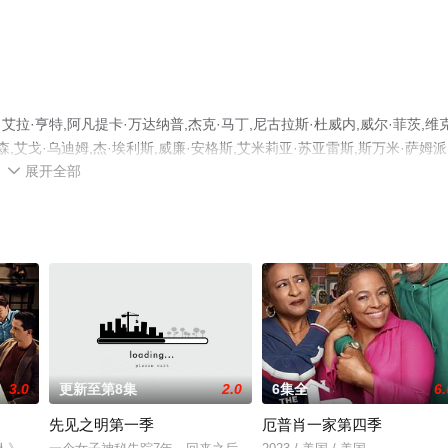
·亨特,阿凡提卡·万达纳普,杰克·马丁,尼古拉斯·杜威内,威尔·菲茨,维
查森,艾戈·乌迪姆,杰·埃利斯,威廉·安格斯,艾米莉亚·苏亚雷斯,斯万米·萨姆派
展开全部
哈德森·博恩等演员精彩演绎的美国电视剧，手机免费观看高清无删减完整版电

电视猫或剧情网等平台了解。
3.0
更新至第8集
2.0
6集全
6.
先见之明第一季
厄普肖一家第四季