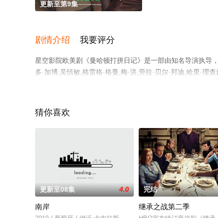
更新至第9集
剧情介绍
我要评分
星空影院欧美剧《曼哈顿打拼日记》是一部由知名导演执导，艾拉
多·加博,吴恬敏,格雷格·格曼,梅·洪,劳拉·贝尔·邦迪,哈里·理
奥,斯特拉·埃弗里特,朱迪·戈德,迈克尔·本杰明·华盛顿,
全集就上星空电影网，更多相关信息可移步至豆瓣电视剧、
猜你喜欢
更新至08集
4.0
完结
南岸
继承之战第二季