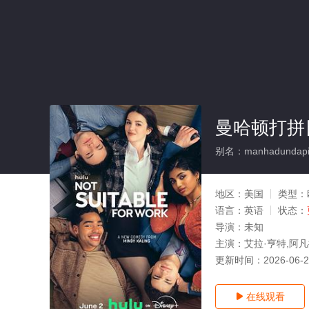
曼哈顿打拼
别名：manhadundapinr
地区：
美国
类型：
语言：
英语
状态：
导演：
未知
主演：
艾拉·亨特,阿凡
更新时间：
2026-06-
在线观看
