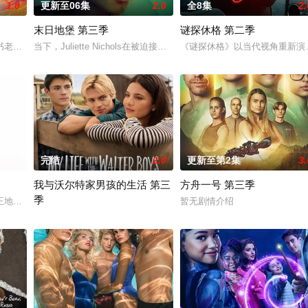
1.0
更新至06集
2.0
全8集
2.
末日地堡 第三季
谜探休格 第二季
书老板斯图尔特·布鲁姆，他弄坏了一个谢尔顿和莱纳德制造的设备，意外
当下，Juliette Nichols在被迫接受“净化”后幸存下来，但记忆却已丧
《谜探休格》以当代视角重新演
与全即兴风格，通过情景喜剧形式
10.0
完结
2.0
更新至第2集
3.
我与沃尔特家男孩的生活 第三
方舟一号 第三季
季
正地监禁，她的丈夫和6岁的女儿在事故中死亡。这起事故的真正罪魁祸首
暂无剧情介绍
Ahead of the arrival of Season 2, Netflix has