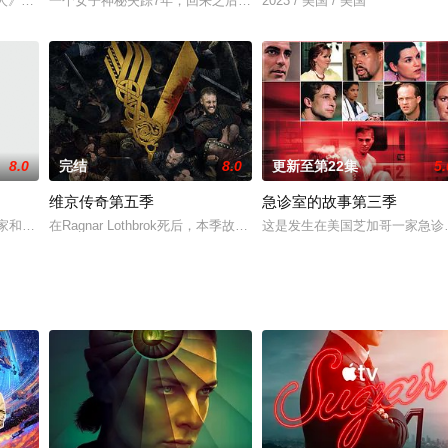
argarida,Vila-N
人》第2季，该剧6月3日刚开播，口碑不错。由亚当·麦凯(《大空头
一个女子神秘失踪7年，回来之后，却带回了不属于自身的记忆，可能
2023 / 美国 / 美国
8.0
完结
8.0
更新至第22集
5.
维京传奇第五季
急诊室的故事第三季
个从小没有父亲的孩子在进入青春期
er一家和邻里糟乱、热闹，丧又不乏温暖的生活故事将走到尽头。
在Ragnar Lothbrok死后，本季故事将围绕Bjorn、无骨人Ivar、Haral
这是发生在美国芝加哥一家急诊