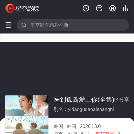






医到孤岛爱上你(全集)
分享

别名：yidaogudaoaishangni
韩国
韩国
2026
3.0