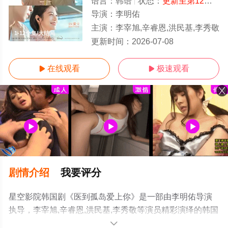
语言：
韩语
状态：
更新至第12集
- 
导演：
李明佑
主演：
李宰旭,辛睿恩,洪民基,李秀敬
1-12全集/大结局
更新时间：
2026-07-08
在线观看
极速观看


剧情介绍
我要评分
星空影院韩国剧《医到孤岛爱上你》是一部由李明佑导演
执导，李宰旭,辛睿恩,洪民基,李秀敬等演员精彩演绎的韩国
电视剧，大结局剧情已揭晓（1-12全集），手机免费观看
