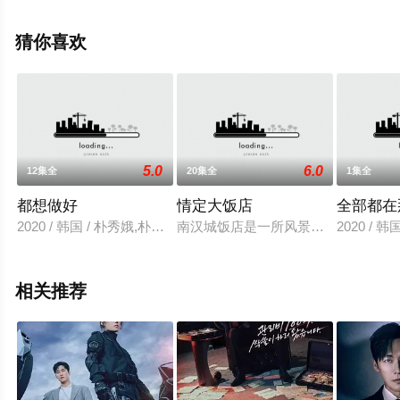
高清无删减完整版电视剧全集就上星空电影网，更多相关
信息可移步至豆瓣电视剧、电视猫或剧情网等平台了解。
猜你喜欢
5.0
6.0
12集全
20集全
1集全
都想做好
情定大饭店
全部都在
2020 / 韩国 / 朴秀娥,朴智元,金彩恩,金康民,崔伦齐,姜有锡,崔才元
南汉城饭店是一所风景秀美、有着30
2020 / 
相关推荐