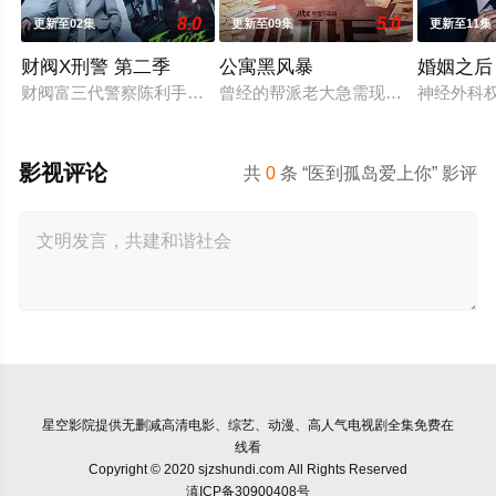
8.0
5.0
更新至02集
更新至09集
更新至11集
财阀X刑警 第二季
公寓黑风暴
婚姻之后
财阀富三代警察陈利手（安普贤 饰）华丽回归，完美蜕变为成熟
曾经的帮派老大急需现金，于是和有
神经外科
影视评论
共
0
条 “医到孤岛爱上你” 影评
星空影院
提供无删减高清电影、综艺、动漫、高人气电视剧全集免费在
线看
Copyright © 2020 sjzshundi.com All Rights Reserved
滇ICP备30900408号