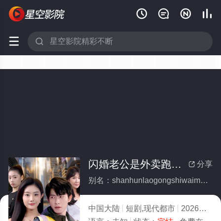






闪婚老公是外卖跑单王(全集)
分享

别名：shanhunlaogongshiwaimaipaodanwang
中国大陆
短剧,现代都市
2026
4.0