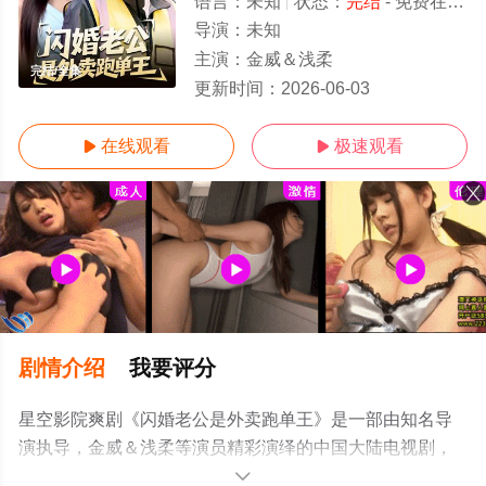
语言：
未知
状态：
完结
- 免费在线观看
导演：
未知
主演：
金威＆浅柔
完结/全集
更新时间：
2026-06-03
在线观看
极速观看


剧情介绍
我要评分
星空影院爽剧《闪婚老公是外卖跑单王》是一部由知名导
演执导，金威＆浅柔等演员精彩演绎的中国大陆电视剧，
大结局剧情已揭晓（完结），手机免费观看高清无删减完
