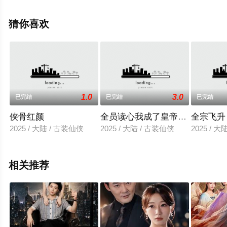
整版电视剧全集就上星空电影网，更多相关信息可移步至
豆瓣电视剧、电视猫或剧情网等平台了解。
猜你喜欢
1.0
3.0
已完结
已完结
已完结
侠骨红颜
全员读心我成了皇帝宇中一把刀
全宗飞升
2025 / 大陆 / 古装仙侠
2025 / 大陆 / 古装仙侠
2025 / 
相关推荐