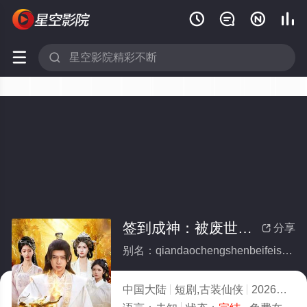






签到成神：被废世子从种树开始(全集)
分享

别名：qiandaochengshenbeifeishizicongzhongshukaishi
中国大陆
短剧,古装仙侠
2026
3.0