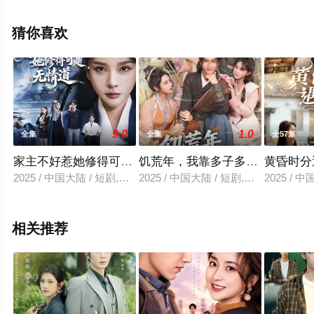
清无删减完整版电视剧全集就上星空电影网，更多相关信
息可移步至豆瓣电视剧、电视猫或剧情网等平台了解。
猜你喜欢
9.0
1.0
全集
全集
全57集
家主不好惹她修得可是无情道
饥荒年，我靠多子多福满粮仓
黄昏时分
2025 / 中国大陆 / 短剧,古装仙侠
2025 / 中国大陆 / 短剧,年代穿越
2025 / 
相关推荐