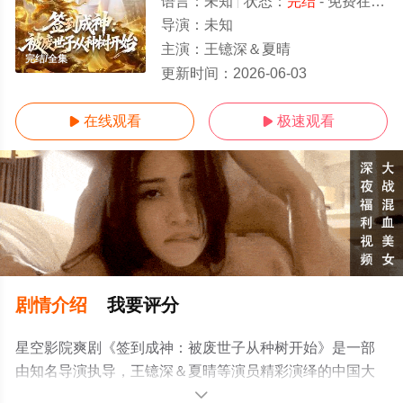
语言：
未知
状态：
完结
- 免费在线观看
导演：
未知
主演：
王镱深＆夏晴
完结/全集
更新时间：
2026-06-03
在线观看
极速观看


剧情介绍
我要评分
星空影院爽剧《签到成神：被废世子从种树开始》是一部
由知名导演执导，王镱深＆夏晴等演员精彩演绎的中国大
陆电视剧，大结局剧情已揭晓（完结），手机免费观看高
