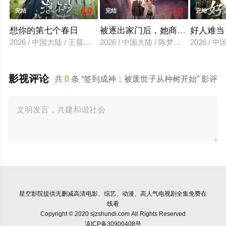
6.0
7.0
完结
完结
完结
想你的第七个春日
被逐出家门后，她商界封神
好人难当
2026 / 中国大陆 / 王晨鹏＆卢鹿鹿
2026 / 中国大陆 / 陈梦希＆傅邦奇
2026 / 
影视评论
共
0
条 “签到成神：被废世子从种树开始” 影评
星空影院
提供无删减高清电影、综艺、动漫、高人气电视剧全集免费在
线看
Copyright © 2020 sjzshundi.com All Rights Reserved
滇ICP备30900408号