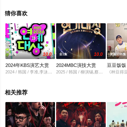
揭晓（1-10全集），手机免费观看高清无删减完整版综艺
节目就上星空电影网，更多相关信息可移步至豆瓣综艺、
猜你喜欢
电视猫或剧情网等平台了解。
10.0
10.0
全2集
全1集
更新至05集
2024年KBS演艺大赏
2024MBC演技大赏
豆豆饭饭
2024 / 韩国 / 李准,李泳知,李灿,刘在石,全炫茂,柳智敏
2025 / 韩国 / 柳演锡,蔡秀彬,李帝勋
《种豆得豆
相关推荐