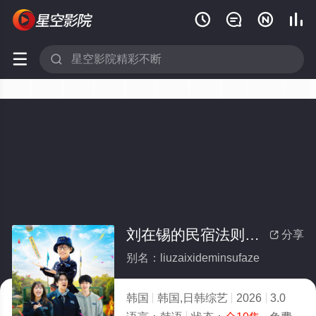






刘在锡的民宿法则！(全集)
分享

别名：liuzaixideminsufaze
韩国
韩国,日韩综艺
2026
3.0