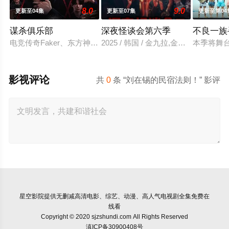
8.0
9.0
更新至04集
更新至07集
更新至第04
谋杀俱乐部
深夜怪谈会第六季
不良一族
电竞传奇Faker、东方神起的最强昌珉、TXT的杋圭等神级阵容
2025 / 韩国 / 金九拉,金淑,金浩英
本季将舞
影视评论
共
0
条 “刘在锡的民宿法则！” 影评
星空影院
提供无删减高清电影、综艺、动漫、高人气电视剧全集免费在
线看
Copyright © 2020 sjzshundi.com All Rights Reserved
滇ICP备30900408号