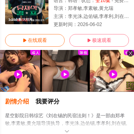
语言：
韩语
状态：
全10集
- 免费在线观看
导演：
郑孝敏,李素敏,黄允瑞
主演：
李光洙,边佑锡,李孝利,刘在锡,李尚顺,池艺恩
1-10全集/大结局
更新时间：
2026-06-02
在线观看
极速观看


剧情介绍
我要评分
星空影院日韩综艺《刘在锡的民宿法则！》是一部由郑孝
敏,李素敏,黄允瑞导演执导，李光洙,边佑锡,李孝利,刘在锡,
李尚顺,池艺恩等演员精彩演绎的韩国综艺，大结局剧情已
