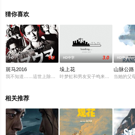
全就上星空电影网，更多相关信息可移步至豆瓣电影、电
视猫或剧情网等平台了解。
猜你喜欢
9.0
3.0
HD
HD中字
HD中字
斑马2016
垛上花
山脉公路
我不知道……這世上除了奴隸和家畜外……還有在那以下的世界
叶梦虹和男友安子鸣来到湖洲村，叶
当她的父母
相关推荐