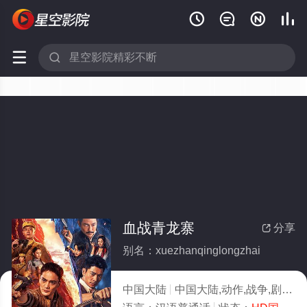






血战青龙寨
分享

别名：xuezhanqinglongzhai
中国大陆
中国大陆,动作,战争,剧情
2