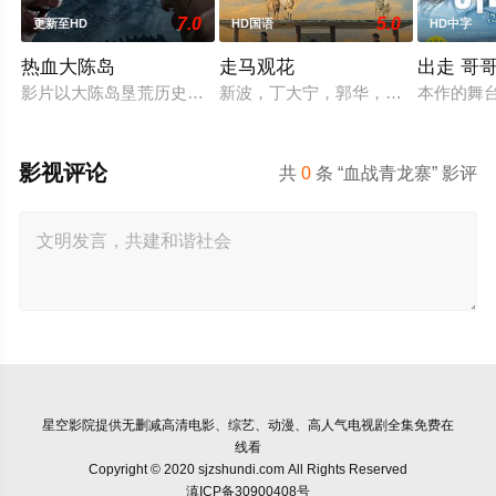
7.0
5.0
更新至HD
HD国语
HD中字
热血大陈岛
走马观花
出走 哥
影片以大陈岛垦荒历史为创作底色，在尊重历史真实性的前提下
新波，丁大宁，郭华，程一木他们毕
本作的舞
影视评论
共
0
条 “血战青龙寨” 影评
星空影院
提供无删减高清电影、综艺、动漫、高人气电视剧全集免费在
线看
Copyright © 2020 sjzshundi.com All Rights Reserved
滇ICP备30900408号