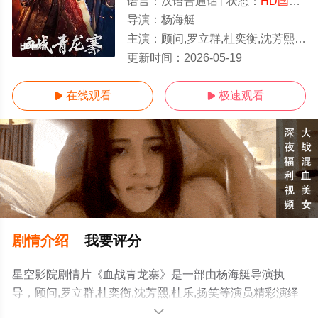
语言：
汉语普通话
状态：
HD国语/高清
导演：
杨海艇
主演：
顾问,罗立群,杜奕衡,沈芳熙,杜乐,扬笑
HD国语
更新时间：
2026-05-19
在线观看
极速观看


剧情介绍
我要评分
星空影院剧情片《血战青龙寨》是一部由杨海艇导演执
导，顾问,罗立群,杜奕衡,沈芳熙,杜乐,扬笑等演员精彩演绎
的中国大陆电影，手机免费观看高清无删减完整版电影大
