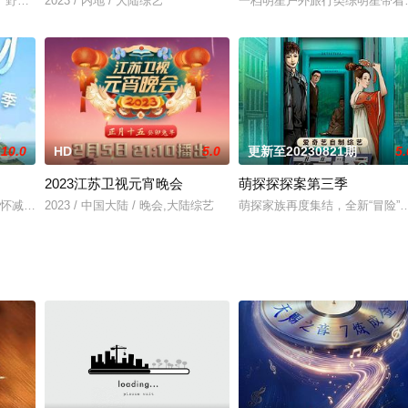
国各地的素人将在苏州吴江感受和
野搭子们一起前往5个旷野秘境，通过当下都市人寻找“精神保护区”的
2023 / 内地 / 大陆综艺
一档明星户外旅行类综明星带着
10.0
HD
5.0
更新至20230821期
5.
2023江苏卫视元宵晚会
萌探探探案第三季
路线，并用影像的方式呈现图鉴内容，
怀减肥或健美目标的青年男女嘉宾，来到碧海连天的“沙漏岛”，设立健
2023 / 中国大陆 / 晚会,大陆综艺
萌探家族再度集结，全新“冒险”