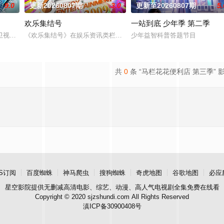
9.0
更新20260807期
3.0
更新至20260807期
5.
欢乐集结号
一站到底 少年季 第二季
大逃脱》的官方定制衍生节目。节
视的一档全民榜样健身节目。从2010年开始，《男生女生向前冲》已
《欢乐集结号》在娱乐资讯类栏目中一枝独秀，领跑全国，是辽宁卫
少年益智科普答题节目
共
0
条 “马栏花花便利店 第三季” 
S订阅
百度蜘蛛
神马爬虫
搜狗蜘蛛
奇虎地图
谷歌地图
必应
星空影院
提供无删减高清电影、综艺、动漫、高人气电视剧全集免费在线看
Copyright © 2020 sjzshundi.com All Rights Reserved
滇ICP备30900408号