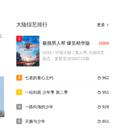
大陆综艺排行
更多

完
1
极挑男人帮 爆笑精华版
966

2026 / 中国大陆 / 真人秀,大陆综艺
状态：更新至20260712期
七老的童心之约
962
2

一站到底 少年季 第二季
951
3

一路向海的少年
928
4

0
天籁与少年
851
5
