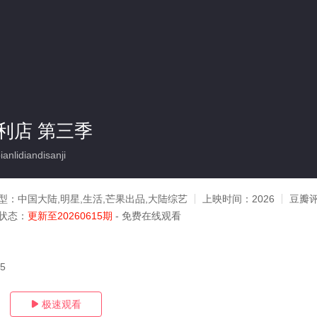
利店 第三季
lidiandisanji
型：
中国大陆,明星,生活,芒果出品,大陆综艺
上映时间：
2026
豆瓣
状态：
更新至20260615期
- 免费在线观看
15
极速观看
