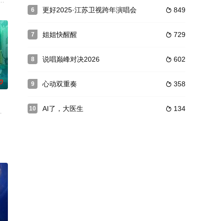
闺蜜开启一次好的旅程
更好2025·江苏卫视跨年演唱会
849
6

姐姐快醒醒
729
7

说唱巅峰对决2026
602
8

0
心动双重奏
358
9

AI了，大医生
134
10

概念，让推理不止于推理，《萌探探探案3》全新升级，更多IP选