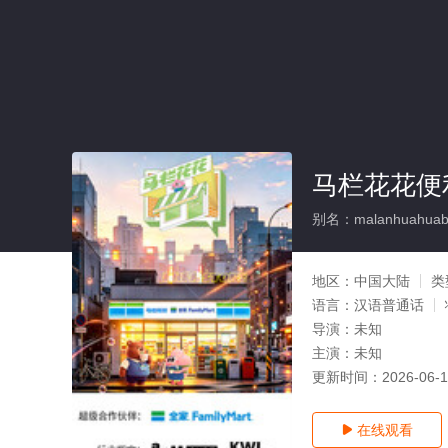
马栏花花便
别名：malanhuahuabian
地区：
中国大陆
类
语言：
汉语普通话
导演：
未知
主演：
未知
更新时间：
2026-06-
在线观看
