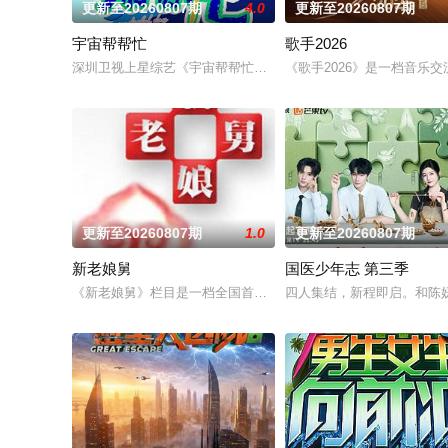
更新至20260807期
4.0
更新至20260807期
宇宙帮帮忙
歌手2026
深圳卫视上星综艺《宇宙帮帮忙》是一档以文具快闪店为场景的
《歌手2026》是一档音乐
更新至20260807期
1.0
更新至20260807期
新老娘舅
国医少年志 第三季
《新老娘舅》栏目是一档全国首创的调解类谈话节目，由新娱乐
四人集结，新程即启。和陈