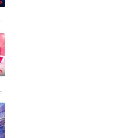
0
说出自己幸福心愿,心愿中包含
的歌，有意想不到的合作搭档，更有看完会忍不住反复回味的舞台。
0
段，独创“幽默评书”打造北京风格，“坚守稳固”第二时段，坚