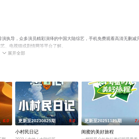
导演执导，众多演员精彩演绎的中国大陆综艺，手机免费观看高清无删减
综艺、电视猫或剧情网等平台了解。
展开全部

6.0
更新至20230825期
9.0
更新至20251121期
7.
小村民日记
闺蜜的美好旅程