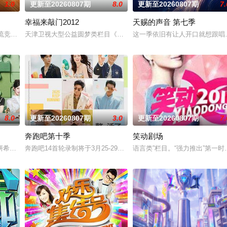
1.0
更新至20260807期
8.0
更新至20260807期
7.
幸福来敲门2012
天赐的声音 第七季
真人秀。
交流竞技节目。节目集结全球实力唱将，在每周的直播比拼中高能开唱，
天津卫视大型公益圆梦类栏目《幸福来敲门》，每期节目请出4位嘉宾
这一季依旧有让人开口就想跟唱
8.0
更新至20260807期
3.0
更新至20260807期
7.
奔跑吧第十季
笑动剧场
和上海市司法局联合制作。节目以调解
妍希、夏之光、高卿尘、李雅娟一起，走进中医的万千世界，从草木到经络
奔跑吧14首轮录制将于3月25-29日开启
语言类”栏目。“强力推出”第一时