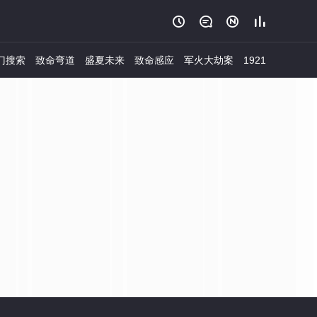




门搜索
致命弯道
盛夏未来
致命感应
军火大劫案
1921