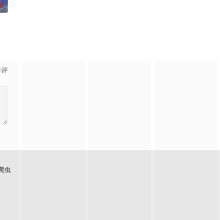
0
视唯一一档以报道娱乐动态、解读
影评
爬虫