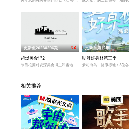
央华戏剧将跨界创作综艺《江南·十二场欢聚》，约100位来自全
魏大勋、易立竞和每一站的旷
更新至20230206期
6.0
更新至第12期
超燃美食记2
哎呀好身材第三季
节目根据对资深美食博主和当地食客的深度调研制定出独家美食
梦幻海岛，健康标地！8位各
相关推荐