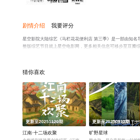
更新至20260615期
剧情介绍
我要评分
星空影院大陆综艺《马栏花花便利店 第三季》是一部由知名
整版综艺节目就上星空电影网，更多相关信息可移步至豆瓣
猜你喜欢
更新至20251120期
7.0
更新至20250812期
江南·十二场欢聚
旷野星球