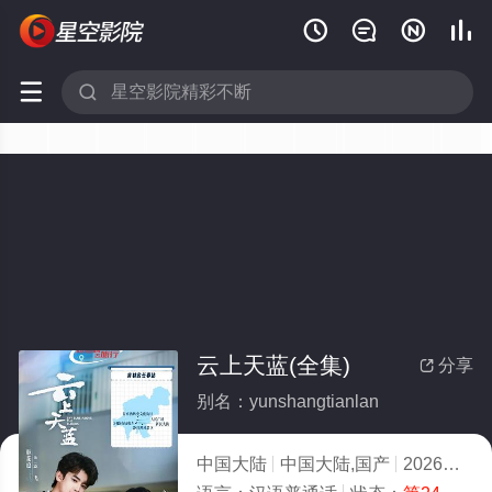






云上天蓝(全集)
分享

别名：yunshangtianlan
中国大陆
中国大陆,国产
2026
3.0