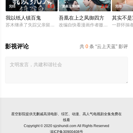
6.0
2.0
完结
更新至第6集
完结
我以纸人镇百鬼
吾凰在上之凤御四方
其实不是
苏木继承了失踪父亲留下的白事馆，本想低调扎纸维生，却因一
改编自快看漫画作者嗷小泽的独家连
一群怀揣
影视评论
共
0
条 “云上天蓝” 影评
星空影院
提供无删减高清电影、综艺、动漫、高人气电视剧全集免费在
线看
Copyright © 2020 sjzshundi.com All Rights Reserved
滇ICP备30900408号