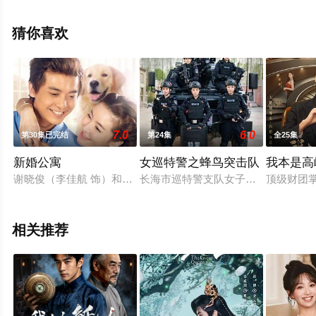
剧情已揭晓（1-24全集），手机免费观看高清无删减完整
版电视剧全集就上星空电影网，更多相关信息可移步至豆
猜你喜欢
瓣电视剧、电视猫或剧情网等平台了解。
7.0
6.0
第30集已完结
第24集
全25集
新婚公寓
女巡特警之蜂鸟突击队
我本是高
谢晓俊（李佳航 饰）和吴越（李晟 饰）相恋短短五个月，便决
长海市巡特警支队女子小队“蜂鸟”在
顶级财团
相关推荐