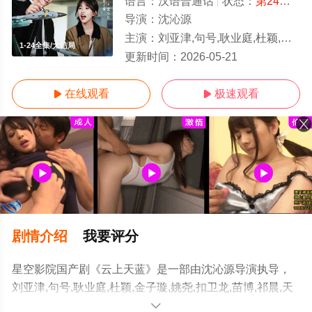
语言：
汉语普通话
状态：
第24集
- 
导演：
沈沁源
主演：
刘亚津,句号,耿业庭,杜颖,金子璇,姚尧,扣卫龙,苗博,祁晨,天赐,姚懿纯,涵镇
1-24全集/大结局
更新时间：
2026-05-21
在线观看
极速观看


剧情介绍
我要评分
星空影院国产剧《云上天蓝》是一部由沈沁源导演执导，
刘亚津,句号,耿业庭,杜颖,金子璇,姚尧,扣卫龙,苗博,祁晨,天
赐,姚懿纯,涵镇等演员精彩演绎的中国大陆电视剧，大结局
