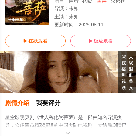
语言：
国语
状态：
全集
- 免费在线观看
导演：
未知
主演：
未知
全集/全集
更新时间：
2025-08-11
在线观看
极速观看


剧情介绍
我要评分
星空影院爽剧《世人称他为菩萨》是一部由知名导演执
导，众多演员精彩演绎的中国大陆电视剧，大结局剧情已
揭晓（全集），手机免费观看高清无删减完整版电视剧全
