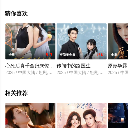
集就上星空电影网，更多相关信息可移步至豆瓣电视剧、
电视猫或剧情网等平台了解。
猜你喜欢
9.0
9.0
全集
更新至全集
全集
心死后真千金归来惊艳全场
传闻中的路医生
原形毕露
2025 / 中国大陆 / 短剧,现代都市
2025 / 中国大陆 / 短剧,现代都市
2025 / 
相关推荐