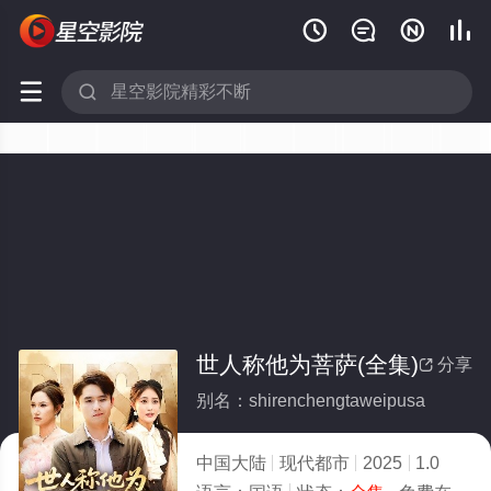






世人称他为菩萨(全集)
分享

别名：shirenchengtaweipusa
中国大陆
现代都市
2025
1.0