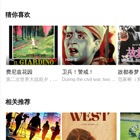
电影大全就上星空电影网，更多相关信息可移步至豆瓣电
影、电视猫或剧情网等平台了解。
猜你喜欢
4.0
2.0
HD
HD中字
HD高清
费尼兹花园
卫兵！警戒！
故都春梦
第二次世界大战前夕，意大利在德国纳粹的影响下，国内掀起了
During the civil war, two soldiers atten
范家树（
相关推荐