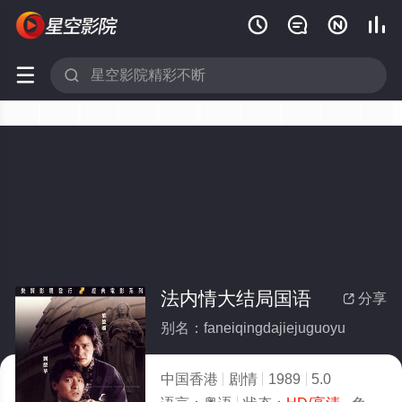






法内情大结局国语
分享

别名：faneiqingdajiejuguoyu
中国香港
剧情
1989
5.0