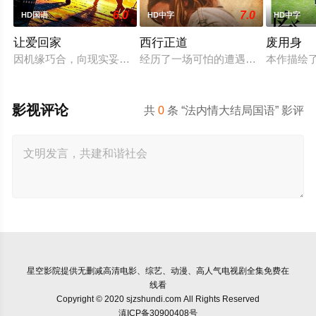
6.0
7.0
HD国语
HD中字
HD中字
让爱回家
西行正道
废用身
因机缘巧合，向现实妥协的导演朱达仁萌生拍一部《河南人在北
经历了一场可怕的遭遇后，一位小镇
本作描绘
影视评论
共
0
条 “法内情大结局国语” 影评
星空影院
提供无删减高清电影、综艺、动漫、高人气电视剧全集免费在
线看
Copyright © 2020 sjzshundi.com All Rights Reserved
滇ICP备30900408号