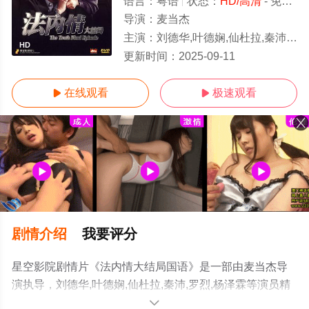
语言：
粤语
状态：
HD/高清
- 免费在线观看
导演：
麦当杰
主演：
刘德华,叶德娴,仙杜拉,秦沛,罗烈,杨泽霖
HD
更新时间：
2025-09-11
在线观看
极速观看


剧情介绍
我要评分
星空影院剧情片《法内情大结局国语》是一部由麦当杰导
演执导，刘德华,叶德娴,仙杜拉,秦沛,罗烈,杨泽霖等演员精
彩演绎的中国香港电影，手机免费观看高清无删减完整版
