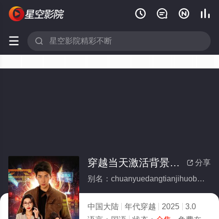






穿越当天激活背景编辑系统(全集)
分享

别名：chuanyuedangtianjihuobeijingbianjixitong
中国大陆
年代穿越
2025
3.0