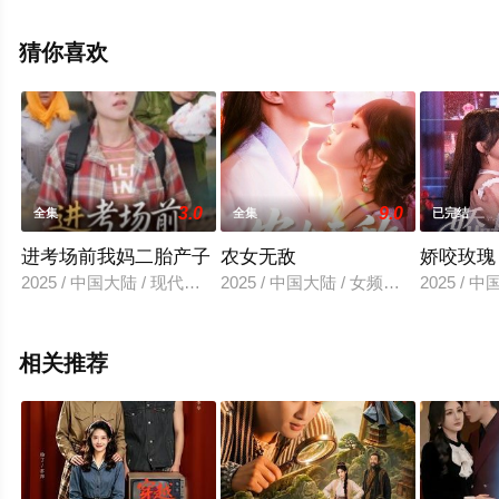
电视剧全集就上星空电影网，更多相关信息可移步至豆瓣
电视剧、电视猫或剧情网等平台了解。
猜你喜欢
3.0
9.0
全集
全集
已完结
进考场前我妈二胎产子
农女无敌
娇咬玫瑰
2025 / 中国大陆 / 现代都市
2025 / 中国大陆 / 女频恋爱
2025 / 
相关推荐