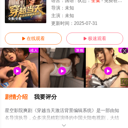
语言：
国语
状态：
全集
- 免费在线观看
导演：
未知
主演：
未知
全集/全集
更新时间：
2025-07-31
在线观看
极速观看


剧情介绍
我要评分
星空影院爽剧《穿越当天激活背景编辑系统》是一部由知
名导演执导，众多演员精彩演绎的中国大陆电视剧，大结
局剧情已揭晓（全集），手机免费观看高清无删减完整版
