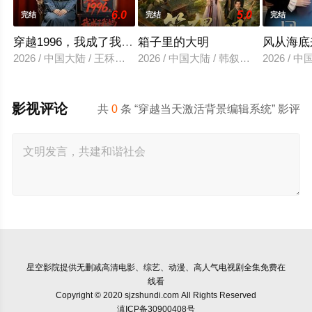
6.0
5.0
完结
完结
完结
穿越1996，我成了我妈男闺蜜
箱子里的大明
风从海底
2026 / 中国大陆 / 王秝乔＆杨了＆上官筠杰
2026 / 中国大陆 / 韩叙＆柳颖＆郭
2026 /
影视评论
共
0
条 “穿越当天激活背景编辑系统” 影评
星空影院
提供无删减高清电影、综艺、动漫、高人气电视剧全集免费在
线看
Copyright © 2020 sjzshundi.com All Rights Reserved
滇ICP备30900408号