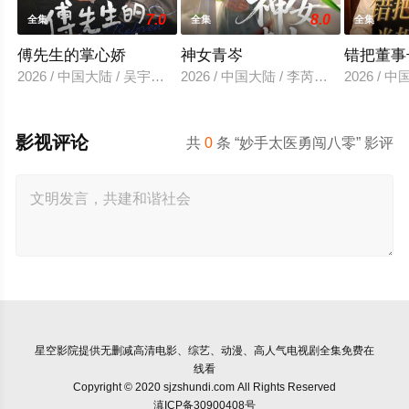
7.0
8.0
全集
全集
全集
傅先生的掌心娇
神女青岑
错把董事
2026 / 中国大陆 / 吴宇航＆郑千亦
2026 / 中国大陆 / 李芮峤＆张媛媛
2026 /
影视评论
共
0
条 “妙手太医勇闯八零” 影评
星空影院
提供无删减高清电影、综艺、动漫、高人气电视剧全集免费在
线看
Copyright © 2020 sjzshundi.com All Rights Reserved
滇ICP备30900408号