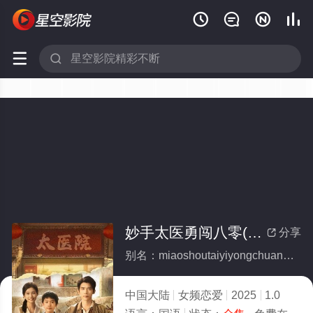






妙手太医勇闯八零(全集)
分享

别名：miaoshoutaiyiyongchuangbaling
中国大陆
女频恋爱
2025
1.0