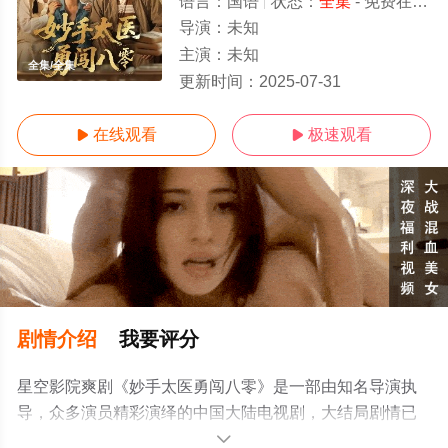
语言：
国语
状态：
全集
- 免费在线观看
导演：
未知
主演：
未知
全集/全集
更新时间：
2025-07-31
在线观看
极速观看


剧情介绍
我要评分
星空影院爽剧《妙手太医勇闯八零》是一部由知名导演执
导，众多演员精彩演绎的中国大陆电视剧，大结局剧情已
揭晓（全集），手机免费观看高清无删减完整版电视剧全
