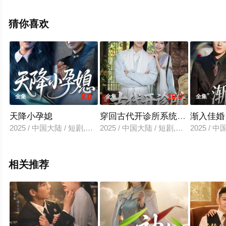
集就上星空电影网，更多相关信息可移步至豆瓣电视剧、
电视猫或剧情网等平台了解。
猜你喜欢
8.0
10.0
全集
全集
全集
天降小孕媳
穿回古代开诊所系统助我救苍生
渐入佳婚
2025 / 中国大陆 / 短剧,现代都市
2025 / 中国大陆 / 短剧,年代穿越
2025 / 
相关推荐