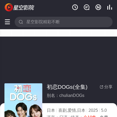






初恋DOGs(全集)
分享

别名：chulianDOGs
日本
喜剧,爱情,日本
2025
5.0