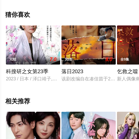
绎的日本电视剧，大结局剧情已揭晓（1-10全集），手机
免费观看高清无删减完整版电视剧全集就上星空电影网，
猜你喜欢
更多相关信息可移步至豆瓣电视剧、电视猫或剧情网等平
台了解。
7.0
8.0
完结
完结
全9集
科搜研之女第23季
落日2023
乞救之噬
2023 / 日本 / 泽口靖子,内藤刚志,小池彻平,若村麻由美,风间彻
该剧改编自在凑佳苗于2019年创作
新人偶像
相关推荐