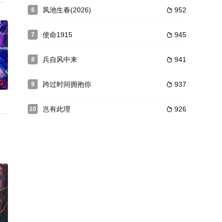
王”中传说的魔国冰川水晶尸展
妻(恋人)生活中的故事，表现出当代煤矿工人的理想追求，喜怒哀乐
凤池生春(2026)
952
6

使命1915
945
7

兵自风中来
941
8

0
跨过时间拥抱你
937
9

岂有此理
926
10

纪实作品。影片以急诊室为核心
饰），与自我迷失的兼职司机徐天（尹昉 饰）相伴，一起进入“虚