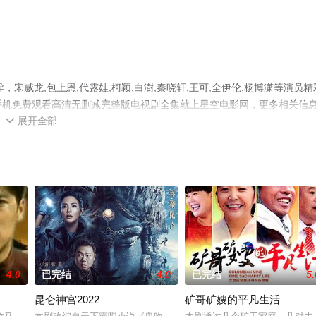
宋威龙,包上恩,代露娃,柯颖,白澍,秦晓轩,王可,全伊伦,杨博潇等演员精
，手机免费观看高清无删减完整版电视剧全集就上星空电影网，更多相关信
展开全部

4.0
已完结
4.0
已完结
5.
昆仑神宫2022
矿哥矿嫂的平凡生活