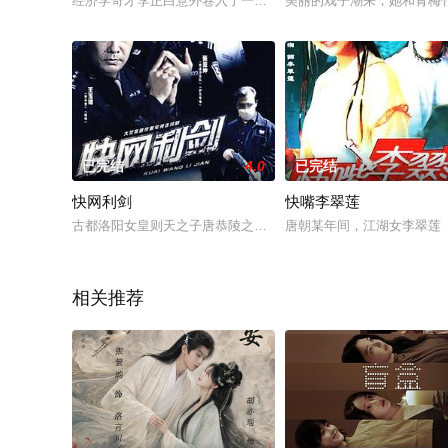
经济学奇才李正白意外卷入了一场针对日伪的经济战，结识了最
美丽的戏子潮来，她和青梅
已完结
4.0
已完结
快网利剑
快嘴李翠莲
古都洛阳女皇则天之子唐恭陵之墓文物被盗走私香港大案内幕大
唐朝某年间，江湖女李翠莲
相关推荐