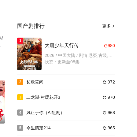
国产剧排行
更多

彩
1
息
大唐少年天行传
980

2026 / 中国大陆 / 剧情,悬疑,古装,国产
状态：更新至08集
长歌莫问
972
2

二龙湖·村暖花开3
970
3

风止于你（AI短剧）
968
4

0
今生情定214
965
5
