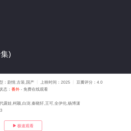
集)
型：
剧情,古装,国产
上映时间：
2025
豆瓣评分：
4.0
状态：
番外
- 免费在线观看
代露娃,柯颖,白澍,秦晓轩,王可,全伊伦,杨博潇
03
极速观看
