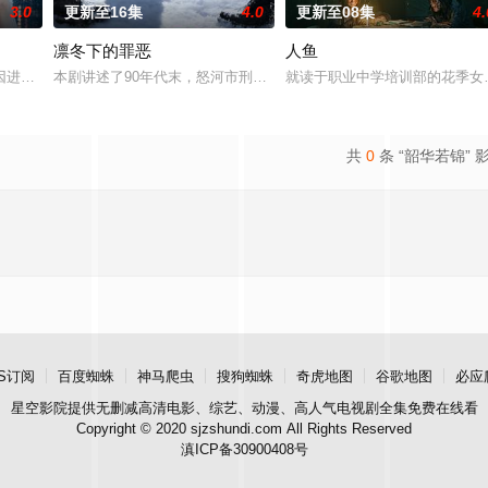
3.0
更新至16集
4.0
更新至08集
4.
凛冬下的罪恶
人鱼
因进贡的“十二生肖”离奇流血炸裂，惨遭满门流放，楚父以死鸣冤。楚家
本剧讲述了90年代末，怒河市刑侦支队在无普及监控、无DNA鉴定技
就读于职业中学培训部的花季女
共
0
条 “韶华若锦” 
S订阅
百度蜘蛛
神马爬虫
搜狗蜘蛛
奇虎地图
谷歌地图
必应
星空影院
提供无删减高清电影、综艺、动漫、高人气电视剧全集免费在线看
Copyright © 2020 sjzshundi.com All Rights Reserved
滇ICP备30900408号