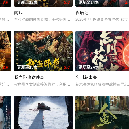
3.0
更新至12集
5.0
更新至14集
2.
南戏
夜语记
他们在复杂局势中坚守初心、勇敢面对
的故事——用一场精心策划的“夏令营”完成复仇的受害者；临终前与遗憾
军阀混战的民国奉城，玉佛头离奇失窃，戏班主横尸戏台，将冷血少
2025年7月网络剧备案当代 都
2.0
更新至19集
3.0
更新至24集
1.
我当卧底这件事
忘川花未央
房”的阴阳宅，江淮被掳走配“阴
孟廷辉，大平王朝有史以来个以女子进士科三元及第入翰林院的奇女子。十
程序员李文刻意接近顾婷，利用顾炎女儿奴的属性，请求老炮儿顾炎
花未央除妖唤醒簪中战神百里忘