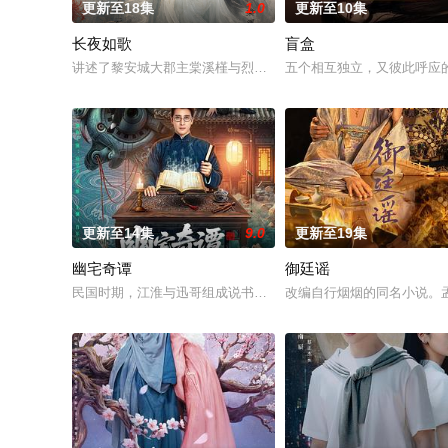
更新至18集
1.0
更新至10集
长夜如歌
盲盒
讲述了黎安城大郡主棠溪槿与烈云峥之间曲折动人的情感，以及
五个相互独立，又彼此呼应
更新至14集
9.0
更新至19集
幽宅奇谭
御廷谣
民国时期，江淮与迅哥组成说书班子，偶遇“白天人住屋，晚上鬼占
改编自行烟烟的同名小说。