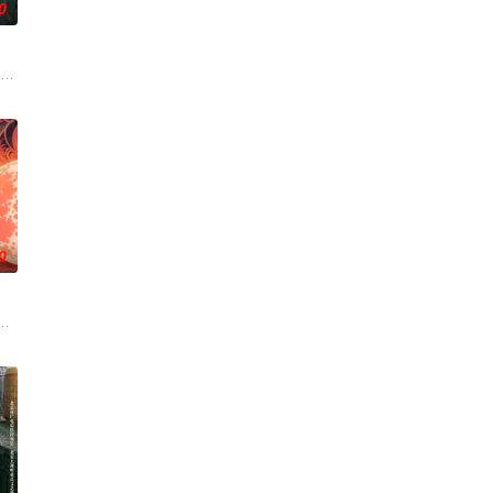
0
帅许又安与昆曲名伶荣筱楠推向不
市 海南越酷文化传媒有限公司
0
带自己用程序员身份卧底电诈集团
川元神，二人共感相连，一同寻仙草修复肉身。未央动心，却不知自身