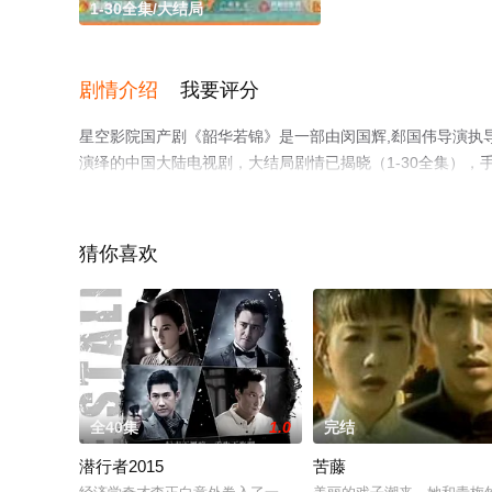
1-30全集/大结局
剧情介绍
我要评分
星空影院国产剧《韶华若锦》是一部由闵国辉,郄国伟导演执导，
演绎的中国大陆电视剧，大结局剧情已揭晓（1-30全集）
可移步至豆瓣电视剧、电视猫或剧情网等平台了解。
猜你喜欢
全40集
1.0
完结
潜行者2015
苦藤