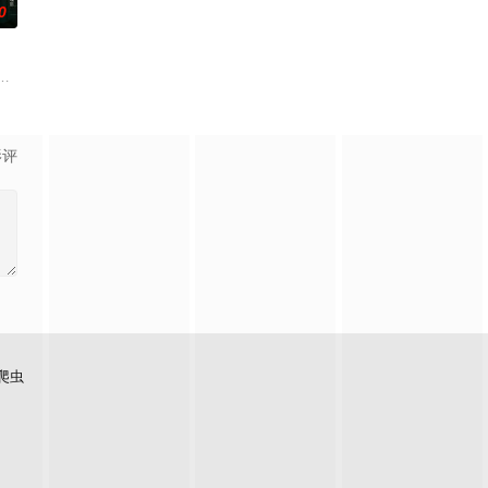
0
术的支持下，通过摸排、勘查
生苏琳（黄杨钿甜 饰），虽自小被父母忽视，在艰苦环境中长大，但
影评
爬虫