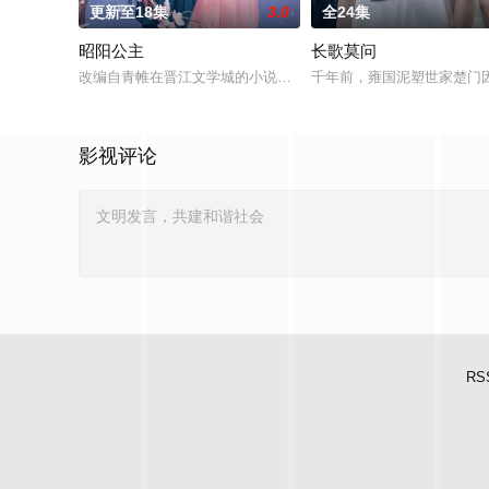
更新至18集
3.0
全24集
昭阳公主
长歌莫问
改编自青帷在晋江文学城的小说《平阳公主》。
千年前，雍国泥塑世家楚门
影视评论
RS