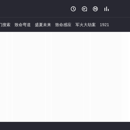




门搜索
致命弯道
盛夏未来
致命感应
军火大劫案
1921