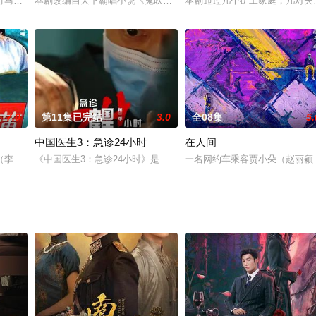
终引导自己找到信仰的精神导师伍云召
竹马的师兄陈继信、霸占了刘家的恶霸刘宗绪以及后来出现的富家弟子廖青
本剧改编自天下霸唱小说《鬼吹灯之昆仑神宫》，主要围绕着“格萨尔
本剧通过几个矿工家庭，几对夫
7.0
第11集已完结
3.0
全08集
5.
中国医生3：急诊24小时
在人间
片。中原古城河阳，古墓遍地，清明节
（李湘饰）跟随师傅毛三刀闯荡江湖。李翠莲初出茅庐，不知天高地厚揭了
《中国医生3：急诊24小时》是一部深入中国急诊医疗体系最前线的
一名网约车乘客贾小朵（赵丽颖 