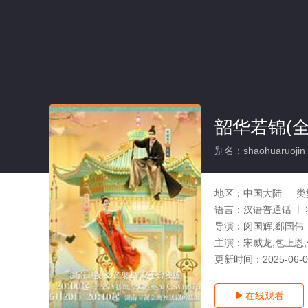
韶华若锦(全
别名：shaohuaruojin
地区：
中国大陆
类
语言：
汉语普通话
导演：
闵国辉,郄国伟
主演：
宋威龙,包上恩,
更新时间：
2025-06-
在线观看
