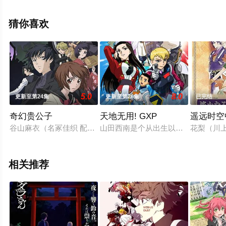
野水伊织,小西克幸,大川透,山口理惠,高部爱,赤崎千夏,矢作
纱友里,三上枝织,赤羽根健治等演员精彩演绎的日本动漫，
猜你喜欢
大结局剧情已揭晓（1-12全集），手机免费观看高清无删
减完整版动漫全集就上星空电影网，更多相关信息可移步
至豆瓣动漫、电视猫或剧情网等平台了解。
5.0
8.0
更新至第24集
更新至第26集
已完结
奇幻贵公子
天地无用! GXP
遥远时空
谷山麻衣（名冢佳织 配音）是个有预知和感应能力的高一女生，
山田西南是个从出生以来就深受不幸之
花梨（川
相关推荐