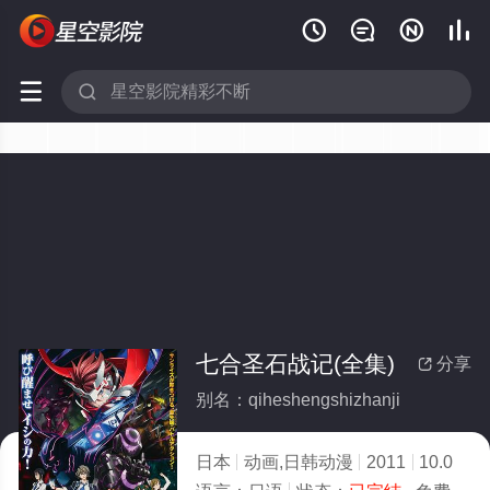






七合圣石战记(全集)
分享

别名：qiheshengshizhanji
日本
动画,日韩动漫
2011
10.0