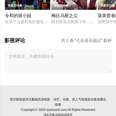
2.0
1.0
更新至06集
更新至05集
更新至07集
令和的斑小姐
梅比乌斯之尘
落第贤者
在某个古老村落的遗址深处，那一片禁止入内的区域里，存在着被
陨石坠落后的第十年，由于巨大结晶释
由绝望中
影视评论
共
0
条 “七合圣石战记” 影评
星空影院
提供无删减高清电影、综艺、动漫、高人气电视剧全集免费在
线看
Copyright © 2020 sjzshundi.com All Rights Reserved
滇ICP备30900408号