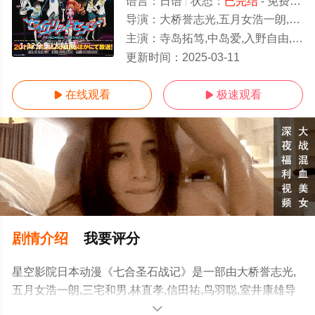
语言：
日语
状态：
已完结
- 免费在线观看
导演：
大桥誉志光,五月女浩一朗,三宅和男,林直孝,信田祐,鸟羽聪,室井康雄
主演：
寺岛拓笃,中岛爱,入野自由,冈本信彦,伊藤加奈惠,野水伊织,小西克幸,大川透,山
1-12全集/大结局
更新时间：
2025-03-11
在线观看
极速观看


剧情介绍
我要评分
星空影院日本动漫《七合圣石战记》是一部由大桥誉志光,
五月女浩一朗,三宅和男,林直孝,信田祐,鸟羽聪,室井康雄导
演执导，寺岛拓笃,中岛爱,入野自由,冈本信彦,伊藤加奈惠,
