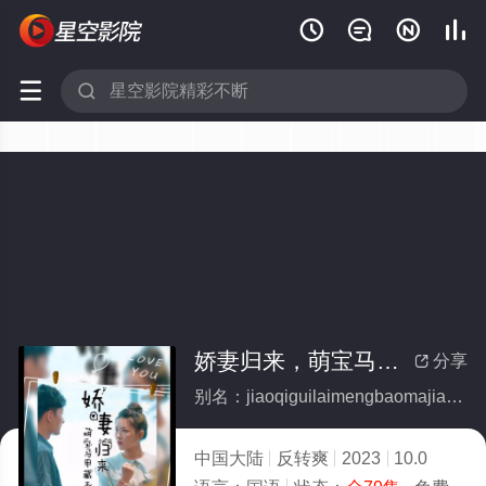






娇妻归来，萌宝马甲藏不住了(全集)
分享

别名：jiaoqiguilaimengbaomajiacangbuzhuliao
中国大陆
反转爽
2023
10.0