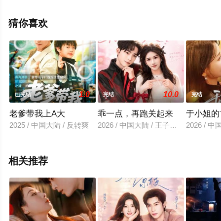
整版电视剧全集就上星空电影网，更多相关信息可移步至
豆瓣电视剧、电视猫或剧情网等平台了解。
猜你喜欢
1.0
10.0
已完结
完结
完结
老爹带我上A大
乖一点，再跑关起来
于小姐的
2025 / 中国大陆 / 反转爽
2026 / 中国大陆 / 王子涵＆吴嘉欢
2026 /
相关推荐