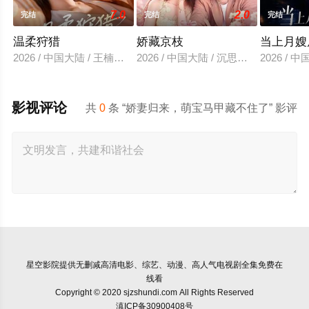
7.0
2.0
完结
完结
完结
温柔狩猎
娇藏京枝
当上月嫂
2026 / 中国大陆 / 王楠＆赵婧祎
2026 / 中国大陆 / 沉思＆林秋奈
2026 /
影视评论
共
0
条 “娇妻归来，萌宝马甲藏不住了” 影评
星空影院
提供无删减高清电影、综艺、动漫、高人气电视剧全集免费在
线看
Copyright © 2020 sjzshundi.com All Rights Reserved
滇ICP备30900408号