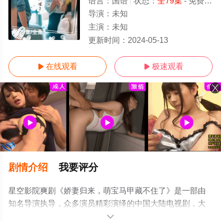
语言：
国语
状态：
全79集
- 免费在线观看
导演：
未知
主演：
未知
全79集/全集
更新时间：
2024-05-13
在线观看
极速观看


剧情介绍
我要评分
星空影院爽剧《娇妻归来，萌宝马甲藏不住了》是一部由
知名导演执导，众多演员精彩演绎的中国大陆电视剧，大
结局剧情已揭晓（全79集），手机免费观看高清无删减完
